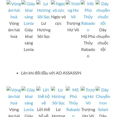
Ngọc vô
Vọng
Lư
cực
Trượng
âm hài
Giày
Hương
Hư Vô
Dây
hoà
khai
Sôi Sục
Mũ Phù
chuyền
sáng
Thủy
chuộc
Lonia
Rabado
tội
n
Lên khi đối đầu với AD ASSASSIN
Vọng
Lời thề
Lư
Trượng
âm hài
Giày
hộ vệ
Hương
Hư Vô
Dây