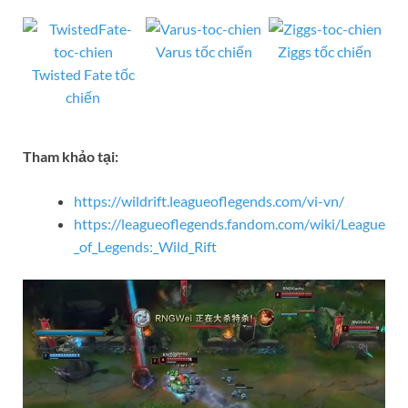
Varus tốc chiến
Ziggs tốc chiến
Twisted Fate tốc
chiến
Tham khảo tại:
https://wildrift.leagueoflegends.com/vi-vn/
https://leagueoflegends.fandom.com/wiki/League
_of_Legends:_Wild_Rift