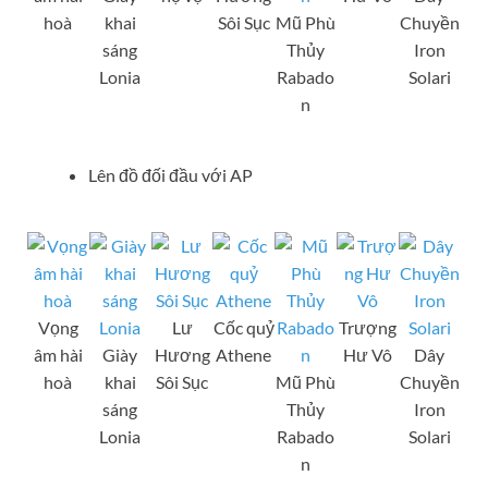
hoà
khai
Sôi Sục
Mũ Phù
Chuyền
sáng
Thủy
Iron
Lonia
Rabado
Solari
n
Lên đồ đối đầu với AP
Vọng
Lư
Cốc quỷ
Trượng
âm hài
Giày
Hương
Athene
Hư Vô
Dây
hoà
khai
Sôi Sục
Mũ Phù
Chuyền
sáng
Thủy
Iron
Lonia
Rabado
Solari
n