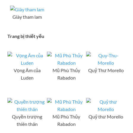
Giày tham lam
Trang bị thiết yếu
Vọng Âm của
Mũ Phù Thủy
Quỷ Thư Morello
Luden
Rabadon
Quyền trượng
Mũ Phù Thủy
Quỷ thư Morello
thiên thân
Rabadon