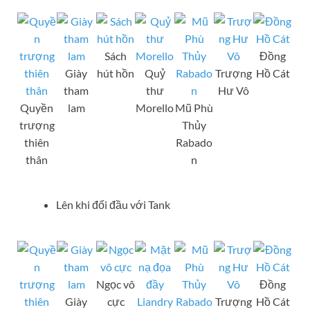
Sách
Đồng
Giày
hút hồn
Quỷ
Trượng
Hồ Cát
tham
thư
Hư Vô
Quyền
lam
Morello
Mũ Phù
trượng
Thủy
thiên
Rabado
thân
n
Lên khi đối đầu với Tank
Ngọc vô
Đồng
Giày
cực
Trượng
Hồ Cát