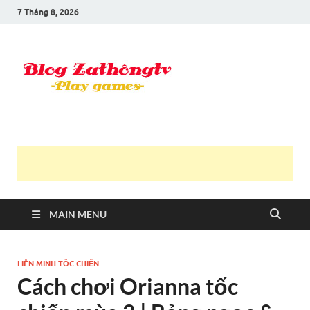
7 Tháng 8, 2026
Blog Trần
Game là niềm vui
Văn
Thông
MAIN MENU
LIÊN MINH TỐC CHIẾN
Cách chơi Orianna tốc