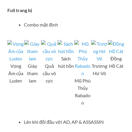
Full trang bị
Combo mặt định
Sách
Đồng
Vọng
Giày
Quả
hút hồn
Trượng
Hồ Cát
Âm của
tham
cầu vô
Hư Vô
Luden
lam
cực
Mũ Phù
Thủy
Rabado
n
Lên khi đối đầu với AD, AP & ASSASSIN