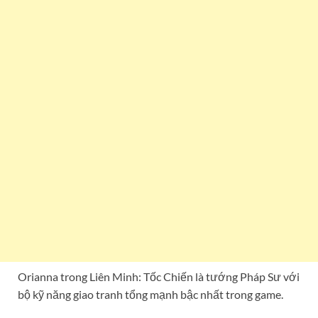
Orianna trong Liên Minh: Tốc Chiến là tướng Pháp Sư với
bộ kỹ năng giao tranh tổng mạnh bậc nhất trong game.