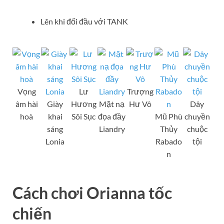
Lên khi đối đầu với TANK
Vọng
Lư
Trượng
âm hài
Giày
Hương
Mặt nạ
Hư Vô
Dây
hoà
khai
Sôi Sục
đọa đầy
Mũ Phù
chuyền
sáng
Liandry
Thủy
chuộc
Lonia
Rabado
tội
n
Cách chơi Orianna tốc
chiến