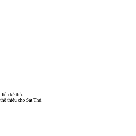
liễu kẻ thù.
hể thiếu cho Sát Thủ.