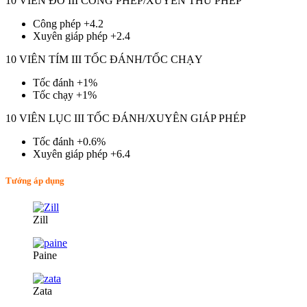
10 VIÊN ĐỎ III CÔNG PHÉP/XUYÊN THỦ PHÉP
Công phép +4.2
Xuyên giáp phép +2.4
10 VIÊN TÍM III TỐC ĐÁNH/TỐC CHẠY
Tốc đánh +1%
Tốc chạy +1%
10 VIÊN LỤC III TỐC ĐÁNH/XUYÊN GIÁP PHÉP
Tốc đánh +0.6%
Xuyên giáp phép +6.4
Tướng áp dụng
Zill
Paine
Zata