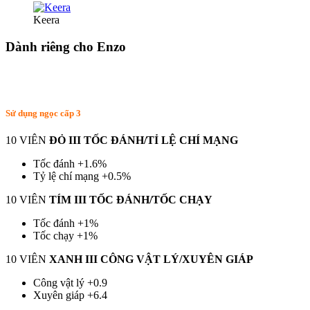
Keera
Dành riêng cho Enzo
Sử dụng ngọc cấp 3
10 VIÊN
ĐỎ III TỐC ĐÁNH/TỈ LỆ CHÍ MẠNG
Tốc đánh +1.6%
Tỷ lệ chí mạng +0.5%
10 VIÊN
TÍM III TỐC ĐÁNH/TỐC CHẠY
Tốc đánh +1%
Tốc chạy +1%
10 VIÊN
XANH III CÔNG VẬT LÝ/XUYÊN GIÁP
Công vật lý +0.9
Xuyên giáp +6.4