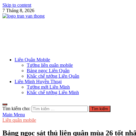
Skip to content
7 Tháng 8, 2026
Blog Trần Văn Thông
Game là niềm vui
Liên Quân Mobile
Tướng liên quân mobile
Bảng ngọc Liên Quân
Khắc chế tướng Liên Quân
Liên Minh Huyền Thoại
Tướng mới Liên Minh
Khắc chế tướng Liên Minh
Tìm kiếm cho:
Main Menu
Liên quân mobile
Bảng ngọc sát thủ liên quân mùa 26 tốt nh