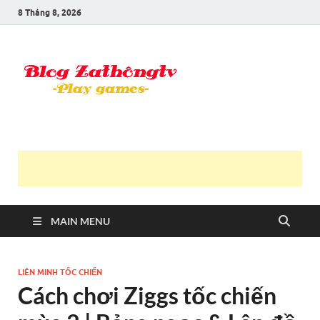
8 Tháng 8, 2026
Blog Trần
Game là niềm vui
Văn
Thông
MAIN MENU
LIÊN MINH TỐC CHIẾN
Cách chơi Ziggs tốc chiến