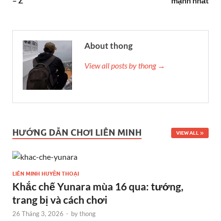
– Z
mạnh nhất
About thong
View all posts by thong →
HƯỚNG DẪN CHƠI LIÊN MINH
VIEW ALL
LIÊN MINH HUYỀN THOẠI
Khắc chế Yunara mùa 16 qua: tướng,
trang bị và cách chơi
26 Tháng 3, 2026
-
by
thong