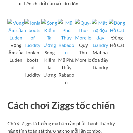
Lên khi đối đầu với đỡ đòn
Đồng
Vọng
Quỷ
Hồ Cát
Âm của
Ionian
Song
Thư
Mặt nạ
Luden
boots
Kiếm
Mũ Phù
Morello
đọa đầy
of
Tai
Thủy
Liandry
lucidity
Ương
Rabado
n
Cách chơi Ziggs tốc chiến
Chú ý: Ziggs là tướng mà bạn cần phải thành thạo kỹ
năng tính toán sát thương cho mỗi lần combo.