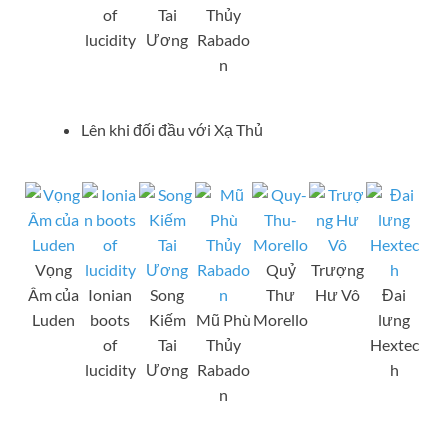
of
Tai
Thủy
lucidity
Ương
Rabado
n
Lên khi đối đầu với Xạ Thủ
Vọng
Quỷ
Trượng
Âm của
Ionian
Song
Thư
Hư Vô
Đai
Luden
boots
Kiếm
Mũ Phù
Morello
lưng
of
Tai
Thủy
Hextec
lucidity
Ương
Rabado
h
n