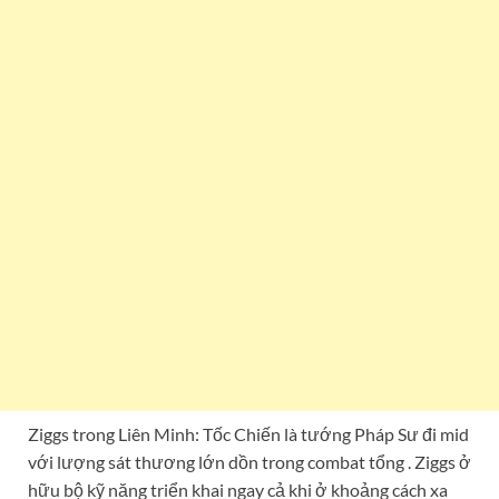
Ziggs trong Liên Minh: Tốc Chiến là tướng Pháp Sư đi mid
với lượng sát thương lớn dồn trong combat tổng . Ziggs ở
hữu bộ kỹ năng triển khai ngay cả khi ở khoảng cách xa