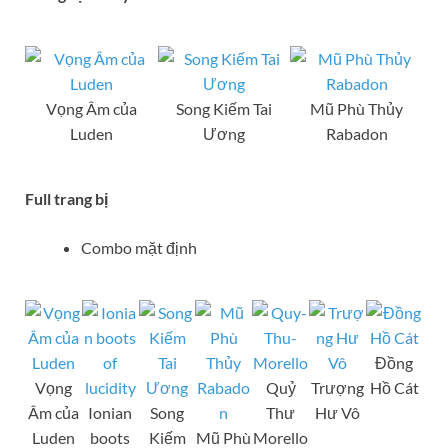
Vọng Âm của
Song Kiếm Tai
Mũ Phù Thủy
Luden
Ương
Rabadon
Full trang bị
Combo mặt định
Đồng
Vọng
Quỷ
Trượng
Hồ Cát
Âm của
Ionian
Song
Thư
Hư Vô
Luden
boots
Kiếm
Mũ Phù
Morello