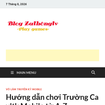
7 Tháng 8, 2026
Blog Trần
Game là niềm vui
Văn
Thông
MAIN MENU
VÕ LÂM TRUYỀN KỲ MOBILE
Hướng dẫn chơi Trường Ca