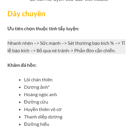
Dây chuyền
Ưu tiên chọn thuộc tính tẩy luyện:
Nhanh nhẹn –> Sức mạnh –> Sát thương bạo kích % –> Tỉ
lệ bạo kích –> Bỏ qua né tránh-> Phản đòn cận chiến.
Khảm đá hồn:
Lôi chân thiên
Dương ảnh*
Hoàng ngọc anh
Đường cừu
Huyền thiên võ cơ
Thanh diệp dương
Đường hiểu