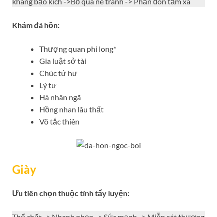
kháng bạo kích ->Bỏ qua né tránh -> Phản đòn tầm xa
Khảm đá hồn:
Thượng quan phi long*
Gia luật sở tài
Chúc tử hư
Lý tư
Hà nhân ngã
Hồng nhan lâu thất
Võ tắc thiên
Giày
Ưu tiên chọn thuộc tính
tẩy luyện:
Thể chất -> Nhanh nhẹn -> Sức mạnh -> Miễn sát thương