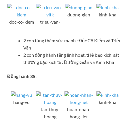
duong-gian
kinh-kha
doc-co-kiem
trieu-van-
2 con tăng thêm sức mạnh : Độc Cô Kiếm và Triệu
Vân
2 con đồng hành tăng linh hoạt, tỉ lệ bạo kích, sát
thương bạo kích % : Đường Giản và Kinh Kha
Đồng hành 3S:
hang-vu
kinh-kha
tan-thuy-
hoan-nhan-
hoang
hong-liet