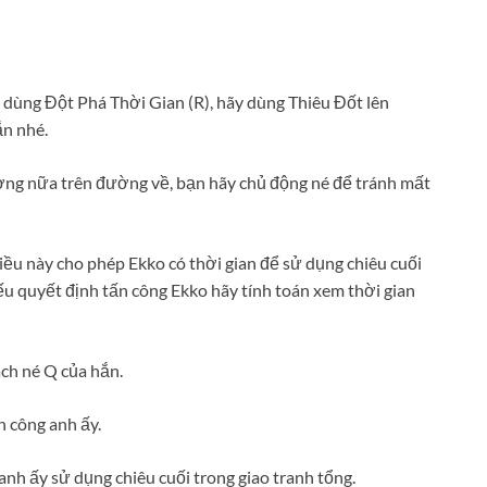
 dùng Đột Phá Thời Gian (R), hãy dùng Thiêu Đốt lên
ắn nhé.
ương nữa trên đường về, bạn hãy chủ động né để tránh mất
ều này cho phép Ekko có thời gian để sử dụng chiêu cuối
ếu quyết định tấn công Ekko hãy tính toán xem thời gian
ách né Q của hắn.
n công anh ấy.
nh ấy sử dụng chiêu cuối trong giao tranh tổng.