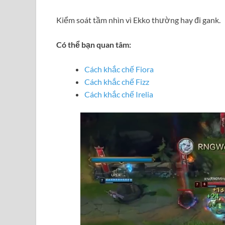
Kiểm soát tầm nhìn vì Ekko thường hay đi gank.
Có thể bạn quan tâm:
Cách khắc chế Fiora
Cách khắc chế Fizz
Cách khắc chế Irelia