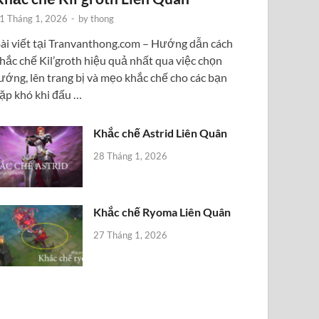
1 Tháng 1, 2026
-
by
thong
ài viết tại Tranvanthong.com – Hướng dẫn cách
hắc chế Kil’groth hiệu quả nhất qua việc chọn
ướng, lên trang bị và mẹo khắc chế cho các bạn
ặp khó khi đấu …
Khắc chế Astrid Liên Quân
28 Tháng 1, 2026
Khắc chế Ryoma Liên Quân
27 Tháng 1, 2026