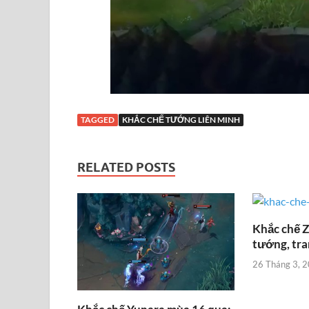
TAGGED
KHẮC CHẾ TƯỚNG LIÊN MINH
RELATED POSTS
Khắc chế 
tướng, tra
26 Tháng 3, 