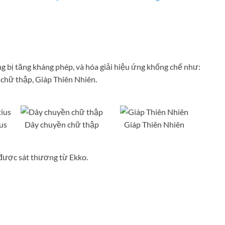
ng bị tăng kháng phép, và hóa giải hiệu ứng khống chế như:
chữ thập, Giáp Thiên Nhiên.
us
Dây chuyền chữ thập
Giáp Thiên Nhiên
được sát thương từ Ekko.