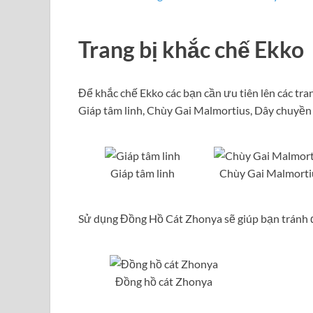
Trang bị khắc chế Ekko
Để khắc chế Ekko các bạn cần ưu tiên lên các tra
Giáp tâm linh, Chùy Gai Malmortius, Dây chuyền 
Giáp tâm linh
Chùy Gai Malmorti
Sử dụng Đồng Hồ Cát Zhonya sẽ giúp bạn tránh 
Đồng hồ cát Zhonya