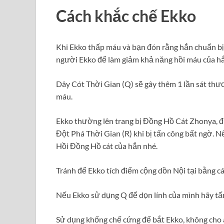
Cách khắc chế Ekko
Khi Ekko thấp máu và bạn đón rằng hắn chuẩn bị
người Ekko để làm giảm khả năng hồi máu của h
Dây Cót Thời Gian (Q) sẽ gây thêm 1 lần sát th
máu.
Ekko thường lên trang bị Đồng Hồ Cát Zhonya, đi
Đột Phá Thời Gian (R) khi bị tấn công bất ngờ. N
Hồi Đồng Hồ cát của hắn nhé.
Tránh để Ekko tích điểm cộng dồn Nội tại bằng c
Nếu Ekko sử dụng Q để dọn lính của mình hãy tấ
Sử dụng khống chế cứng để bắt Ekko, không cho a